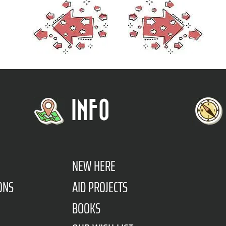
INFO
NEW HERE
ONS
AID PROJECTS
BOOKS