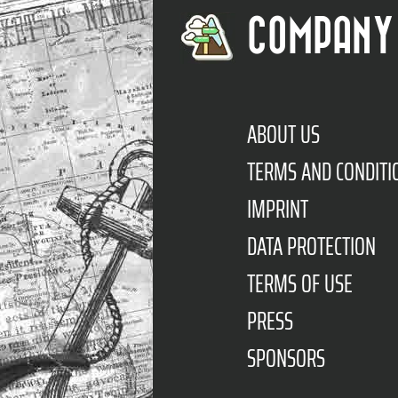
COMPANY
ABOUT US
TERMS AND CONDITI
IMPRINT
DATA PROTECTION
TERMS OF USE
PRESS
SPONSORS