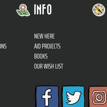
INFO
NEW HERE
ONS
AID PROJECTS
BOOKS
OUR WISH LIST