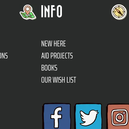
INFO
NEW HERE
ONS
AID PROJECTS
BOOKS
OUR WISH LIST