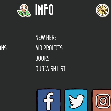
INFO
NEW HERE
ONS
AID PROJECTS
BOOKS
OUR WISH LIST