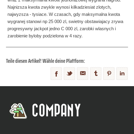
Najnizsza kwota zwykle wynosi kilkadziesiat zlotych,
najwyzsza - tysiace. W czasach, gdy maksymalna kwota
wygranej stanowi np 25 000 zl, swietny obstawiajacy zrywa
progresywny jackpot jedno C 000 zl, zarobki wlasnych i
zarobienie byloby podzielona w 4 razy.
Teile diesen Artikel! Wähle deine Plattform:
COMPANY