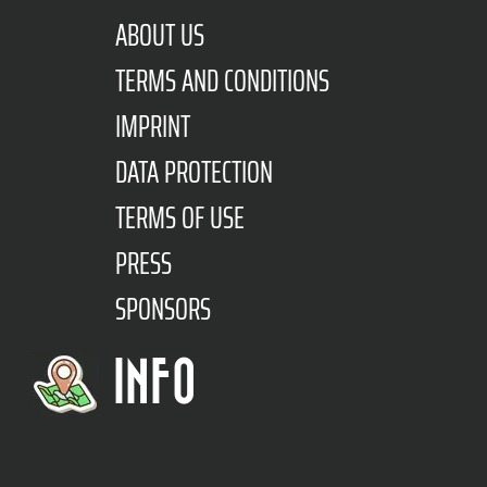
ABOUT US
TERMS AND CONDITIONS
IMPRINT
DATA PROTECTION
TERMS OF USE
PRESS
SPONSORS
INFO