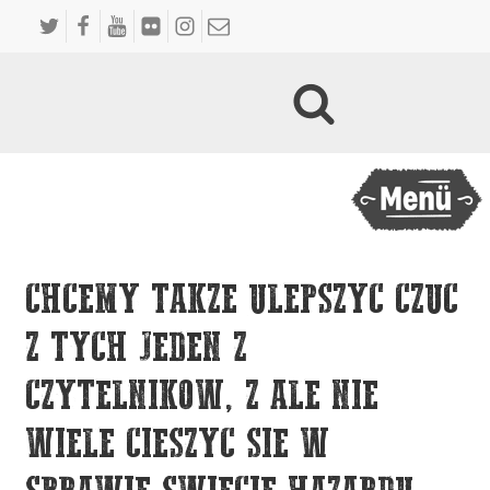
CHCEMY TAKZE ULEPSZYC CZUC
Z TYCH JEDEN Z
CZYTELNIKOW, Z ALE NIE
WIELE CIESZYC SIE W