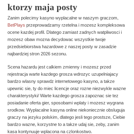
ktorzy maja posty
Zanim polecimy kasyno wyplacalne w naszym graczom,
BetPlays
przeprowadzamy rzetelna i mozesz kompleksowa
ocene kazdej profil. Dlatego zamiast zadnych watpliwosci i
mozesz obaw mozna decydowac wszystkie twoje
przedsiebiorstwa hazardowe z naszej posty w zasadzie
najbardziej stron 2026 sezonu.
Scena hazardu jest calkiem zmienny i mozesz przed
rejestracja warte kazdego grosza wdrozyc uzupelniajacy
bardzo wlasny sprawdz internetowego kasyno, a takze
upewnic sie, ty do miec licencje oraz rozne niezwykle wazne
charakterystyki/ Warte kazdego grosza zapoznac sie tez
posiadanie oferta gier, sposobami wplaty i mozesz wygrana
srodkow. Wyplacalne kasyna online niekoniecznie obsluguja
graczy na jezyku polskim, dlatego jesli tego prostsze, Ciebie
bardzo wazne, korzystne to a takze udaj sie, zeby, zanim
kasa kontynuuje wplacona na czlonkostwo.