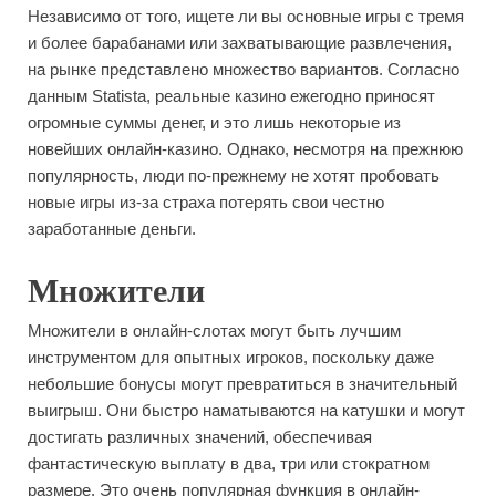
Независимо от того, ищете ли вы основные игры с тремя
и более барабанами или захватывающие развлечения,
на рынке представлено множество вариантов. Согласно
данным Statista, реальные казино ежегодно приносят
огромные суммы денег, и это лишь некоторые из
новейших онлайн-казино. Однако, несмотря на прежнюю
популярность, люди по-прежнему не хотят пробовать
новые игры из-за страха потерять свои честно
заработанные деньги.
Множители
Множители в онлайн-слотах могут быть лучшим
инструментом для опытных игроков, поскольку даже
небольшие бонусы могут превратиться в значительный
выигрыш. Они быстро наматываются на катушки и могут
достигать различных значений, обеспечивая
фантастическую выплату в два, три или стократном
размере. Это очень популярная функция в онлайн-