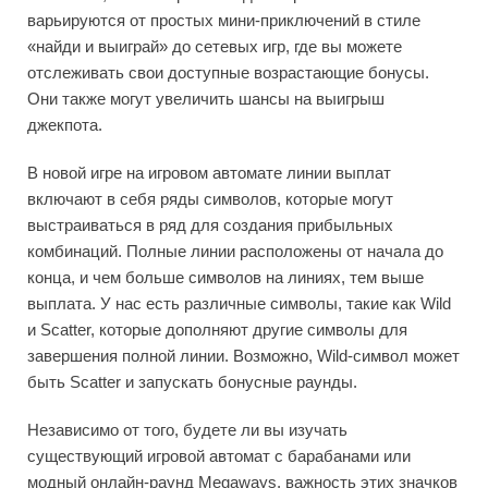
варьируются от простых мини-приключений в стиле
«найди и выиграй» до сетевых игр, где вы можете
отслеживать свои доступные возрастающие бонусы.
Они также могут увеличить шансы на выигрыш
джекпота.
В новой игре на игровом автомате линии выплат
включают в себя ряды символов, которые могут
выстраиваться в ряд для создания прибыльных
комбинаций. Полные линии расположены от начала до
конца, и чем больше символов на линиях, тем выше
выплата. У нас есть различные символы, такие как Wild
и Scatter, которые дополняют другие символы для
завершения полной линии. Возможно, Wild-символ может
быть Scatter и запускать бонусные раунды.
Независимо от того, будете ли вы изучать
существующий игровой автомат с барабанами или
модный онлайн-раунд Megaways, важность этих значков