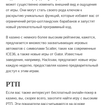
может существенно изменить внешний вид и ощущения
от игры. Они могут стать своего рода ключом к
раскрытию уникальных функций, которые избавят вас от
ограничений ретро-шотландских барабанов и запустят
новый увлекательный программный код.
В казино с немного более высоким рейтингом, кажется,
предлагается множество захватывающих игровых
автоматов с символами Scatter, таких как современные
ICE36, а также новые игры от Gator. Известные
заведения, например, Hacksaw, предлагают новые игры
каждую неделю, предоставляя казино предварительный
доступ к этим играм.
РТП
Если вас также интересует бесплатный онлайн-покер в
казино, вы, скорее всего, захотите найти игру с высоким
РТП. Эти показатели рассчитываются на основе