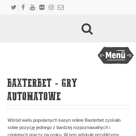
BAXTERBET - GRY
AUTOMATOWE
Wśród wielu popularnych kasyn online Baxterbet zyskało
sobie pozycję jednego z bardziej rozpoznawalnych i
cenionych graczy na rynku. W tym artykule przybliżymy