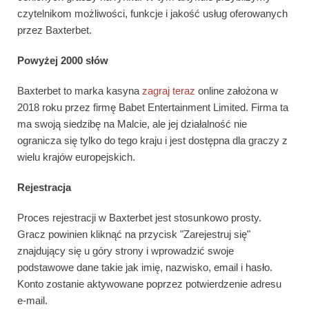
czytelnikom możliwości, funkcje i jakość usług oferowanych
przez Baxterbet.
Powyżej 2000 słów
Baxterbet to marka kasyna
zagraj teraz
online założona w
2018 roku przez firmę Babet Entertainment Limited. Firma ta
ma swoją siedzibę na Malcie, ale jej działalność nie
ogranicza się tylko do tego kraju i jest dostępna dla graczy z
wielu krajów europejskich.
Rejestracja
Proces rejestracji w Baxterbet jest stosunkowo prosty.
Gracz powinien kliknąć na przycisk "Zarejestruj się"
znajdujący się u góry strony i wprowadzić swoje
podstawowe dane takie jak imię, nazwisko, email i hasło.
Konto zostanie aktywowane poprzez potwierdzenie adresu
e-mail.