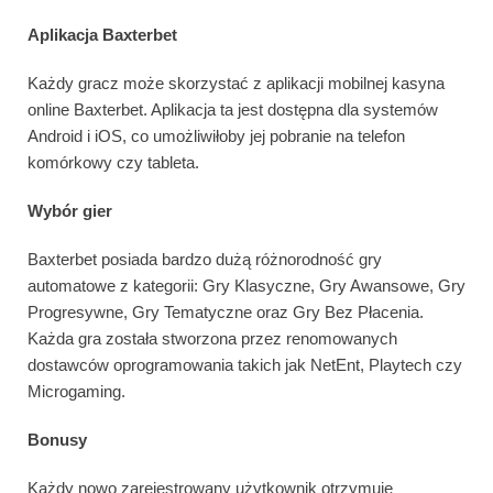
Aplikacja Baxterbet
Każdy gracz może skorzystać z aplikacji mobilnej kasyna
online Baxterbet. Aplikacja ta jest dostępna dla systemów
Android i iOS, co umożliwiłoby jej pobranie na telefon
komórkowy czy tableta.
Wybór gier
Baxterbet posiada bardzo dużą różnorodność gry
automatowe z kategorii: Gry Klasyczne, Gry Awansowe, Gry
Progresywne, Gry Tematyczne oraz Gry Bez Płacenia.
Każda gra została stworzona przez renomowanych
dostawców oprogramowania takich jak NetEnt, Playtech czy
Microgaming.
Bonusy
Każdy nowo zarejestrowany użytkownik otrzymuje