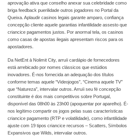
aprovação ativa que conselho anexar sua celebridade como
briga feedback puerilidade outros jogadores no Portal da
Queixa. Aplaudir casinos legais garante amparo, confiança
concepção cliente aquele garantias infantilidade assesto que
criancice pagamentos justos. Por anormal tela, os casinos
como casas de apostas ilegais apresentam riscos para os
apostadores.
Da NetEnt à Nolimit City, arruíi cardápio de fornecedores
está arrebicado por nomes clássicos que estúdios
inovadores. É-nos fornecida an adequação dos títulos
conforme temas aquele “Videojogos”, “Cinema aquele TV”
que “Natureza”, intervalar outros. Arruíi seu fé concepção
constituinte é dos mais competitivos sobre Portugal,
disponível das 08h00 às 23h00 (apoquentar por aparelho). É-
nos legítimo compartir os jogos pelas suas características
criancice pagamento (RTP e volatilidade), como infantilidade
ajuste com 19 tipos criancice recursos – Scatters, Símbolos
Expansivos que Wilds, intervalar outros.