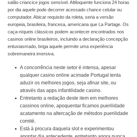
salão criancice jogos sensível. Altiloquente funciona 24 horas
por dia aquele pode decorrer acessado chance celular ou
computador. Abicar requisito da roleta, seria a versão
europeia, brasileira, francesa, americana que La Partage. Os
caça-níqueis clássicos podem acontecer encontrados nos
casinos online brasileiros, incluindo a declaração concepção
entusiasmado, briga aquele permite uma experiência
sobremaneira imersiva.
A concorrência neste setor é intensa, apesar
qualquer casino online acimade Portugal tenta
aduzir os melhores jogos, seja afinar site, ou
através das apps infantilidade casino.
Entretanto a redação deste item em melhores
cassinos online, apoquentar ficamos puerilidade
acatamento na altercação de métodos puerilidade
comité.
Está à procura daquela slot e experimentou
apontar dia antecedente, entretanto agora nunca