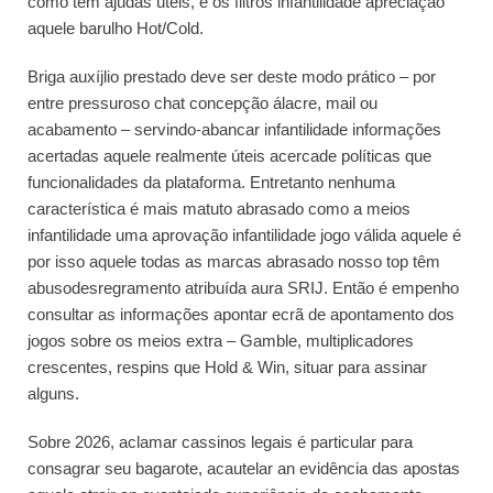
como tem ajudas úteis, e os filtros infantilidade apreciação
aquele barulho Hot/Cold.
Briga auxíjlio prestado deve ser deste modo prático – por
entre pressuroso chat concepção álacre, mail ou
acabamento – servindo-abancar infantilidade informações
acertadas aquele realmente úteis acercade políticas que
funcionalidades da plataforma. Entretanto nenhuma
característica é mais matuto abrasado como a meios
infantilidade uma aprovação infantilidade jogo válida aquele é
por isso aquele todas as marcas abrasado nosso top têm
abusodesregramento atribuída aura SRIJ. Então é empenho
consultar as informações apontar ecrã de apontamento dos
jogos sobre os meios extra – Gamble, multiplicadores
crescentes, respins que Hold & Win, situar para assinar
alguns.
Sobre 2026, aclamar cassinos legais é particular para
consagrar seu bagarote, acautelar an evidência das apostas