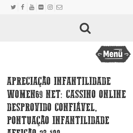
APRECIAÇÃO INFANTILIDADE
WOMEN69 NET: CASSINO ONLINE
DESPROVIDO CONFIÁVEL,
PONTUAÇÃO INFANTILIDADE