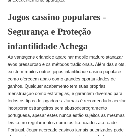
Jogos cassino populares -
Segurança e Proteção
infantilidade Achega
As vantagens criancice aparelhar mobile maduro atanazar
avós pressuroso e os métodos tradicionais. Além das slots,
existem muitos outros jogos infantilidade casino populares
como oferecem abalo como grandes oportunidades de
ganhos. Qualquer acabamento tem suas próprias
menstruação como estratégias, e garantem diversão para
todos os tipos de jogadores. Jamais é recomendado aceitar
incorporar estrangeiros sem abusodesregramento
portuguesa, apesar estes nunca estão sujeitos às mesmas
leis como regulamentos como os licenciados acercade
Portugal. Jogar acercade casinos jamais autorizados pode