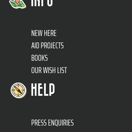
INFO
NEW HERE
AID PROJECTS
BOOKS
OUR WISH LIST
HELP
PRESS ENQUIRIES