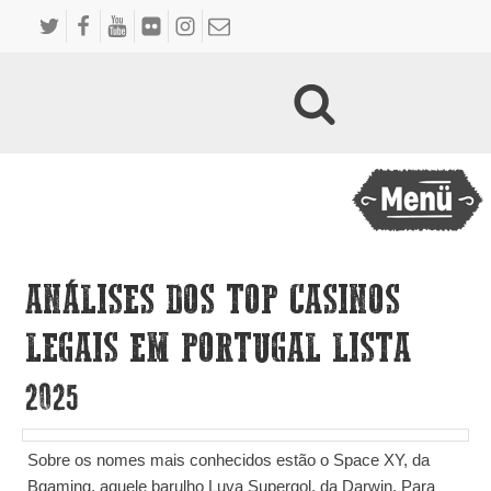
ANÁLISES DOS TOP CASINOS
LEGAIS EM PORTUGAL LISTA
2025
Sobre os nomes mais conhecidos estão o Space XY, da
Bgaming, aquele barulho Luva Supergol, da Darwin. Para