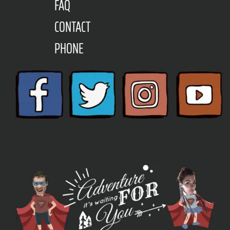
FAQ
CONTACT
PHONE