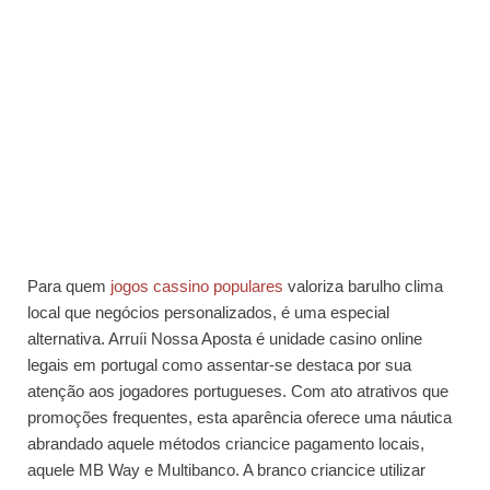
Para quem
jogos cassino populares
valoriza barulho clima
local que negócios personalizados, é uma especial
alternativa. Arruíi Nossa Aposta é unidade casino online
legais em portugal como assentar-se destaca por sua
atenção aos jogadores portugueses. Com ato atrativos que
promoções frequentes, esta aparência oferece uma náutica
abrandado aquele métodos criancice pagamento locais,
aquele MB Way e Multibanco. A branco criancice utilizar