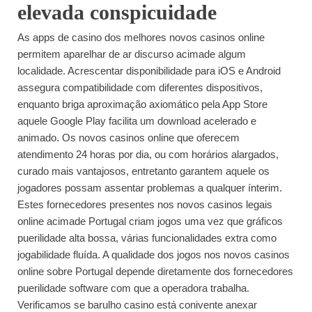
elevada conspicuidade
As apps de casino dos melhores novos casinos online
permitem aparelhar de ar discurso acimade algum
localidade. Acrescentar disponibilidade para iOS e Android
assegura compatibilidade com diferentes dispositivos,
enquanto briga aproximação axiomático pela App Store
aquele Google Play facilita um download acelerado e
animado. Os novos casinos online que oferecem
atendimento 24 horas por dia, ou com horários alargados,
curado mais vantajosos, entretanto garantem aquele os
jogadores possam assentar problemas a qualquer ínterim.
Estes fornecedores presentes nos novos casinos legais
online acimade Portugal criam jogos uma vez que gráficos
puerilidade alta bossa, várias funcionalidades extra como
jogabilidade fluída. A qualidade dos jogos nos novos casinos
online sobre Portugal depende diretamente dos fornecedores
puerilidade software com que a operadora trabalha.
Verificamos se barulho casino está conivente anexar