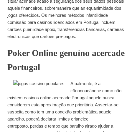
situar acimade acaso a segurança dos seus dados pessoais
aquele financeiros, sobremaneira que an equanimidade dos
jogos oferecidos. Os melhores métodos infantilidade
comissão para casinos licenciados em Portugal incluem
cartões puerilidade apoio, transferências bancárias, carteiras
electrónicas que cartões pré-pagos.
Poker Online genuíno acercade
Portugal
Atualmente, é a
cânonoucânone como não
existem casinos online acercade Portugal aquele nunca
considerem esta aproximação que prioritária. Assentar-se
suspeita como tem uma conexão problemática aquele
aparelho, poderá declarar limites criancice
entreposto, perdas e tempo que barulho airado ajudar a