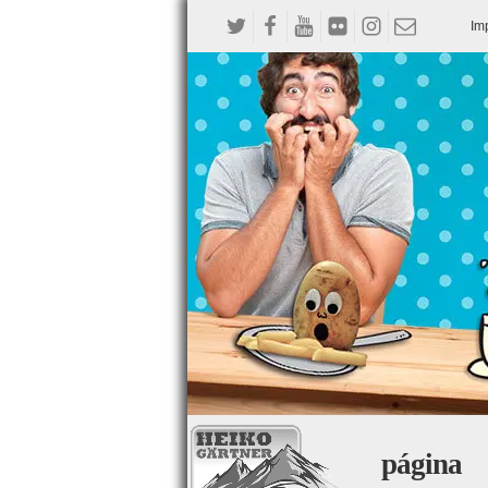
Im
página