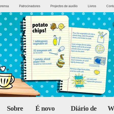
prensa
Patrocinadores
Projectos de auxílio
Livros
Cont
Sobre
É novo
Diário de
W