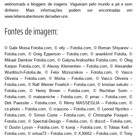
webnomads e bloggers de viagens. Vagueiam pelo mundo a pé e sem
dinheiro. Mais informações podem ser encontradas em
www.lebensabenteurer.de/ueber-uns.
Fontes de imagem:
© Gabi Moisa Fotolia.com, © olly – Fotolia.com, © Roman Shiyanov –
Fotolia.com, © Greg Epperson – Fotolia.com, © anankkml Fotolia, ©
Mikael Damkier Fotolia.com, © Galyna Andrushko Fotolia.com, © Oleg
Karpov Fotolia.com, © Alexey Klementiev – Fotolia.com, © Alexander
Wurditsch-Fotolia.de, © Felix Mizioznikov – Fotolia.com, © Vasco
Oliveira – Fotolia.com, © Misha – Fotolia.com, © Vasco Oliveira –
Fotolia.com, © Ralf Werner Froelich – Fotolia.com, © kristian sekulic –
Fotolia.com, © Henry Brown – Fotolia.com, © Rechitan Sorin –
Fotolia.com, © mateamiche – Fotolia.com, © pmac – Fotolia.com, ©
Dirk Paessler – Fotolia.com, © Rémy MASSEGLIA – Fotolia.com, ©
cs-photo – Fotolia.com, © rcaucino – Fotolia.com, © Leonid Nyshko –
Fotolia.com, © Simon Coste – Fotolia.com, © Christophe Fouquin –
Fotolia.com, © Spectral-Design – Fotolia.com, © drizzd – Fotolia.com,
© Dustin Lyson – Fotolia.com, © kuroji – Fotolia.com, © Tobias Keß –
Fotolia.com, © virtua73 – Fotolia.com, © XJ6652 – Fotolia.com, © Tony