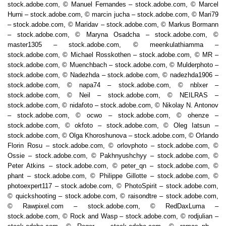
stock.adobe.com, © Manuel Fernandes – stock.adobe.com, © Marcel
Hurni – stock.adobe.com, © marcin jucha – stock.adobe.com, © Mari79
– stock.adobe.com, © Maridav – stock.adobe.com, © Markus Bormann
– stock.adobe.com, © Maryna Osadcha – stock.adobe.com, ©
master1305 – stock.adobe.com, © meenkulathiamma –
stock.adobe.com, © Michael Rosskothen – stock.adobe.com, © MR –
stock.adobe.com, © Muenchbach – stock.adobe.com, © Mulderphoto –
stock.adobe.com, © Nadezhda – stock.adobe.com, © nadezhda1906 –
stock.adobe.com, © napa74 – stock.adobe.com, © nblxer –
stock.adobe.com, © Neil – stock.adobe.com, © NEILRAS –
stock.adobe.com, © nidafoto – stock.adobe.com, © Nikolay N. Antonov
– stock.adobe.com, © ocwo – stock.adobe.com, © ohenze –
stock.adobe.com, © okfoto – stock.adobe.com, © Oleg Iatsun –
stock.adobe.com, © Olga Khoroshunova – stock.adobe.com, © Orlando
Florin Rosu – stock.adobe.com, © orlovphoto – stock.adobe.com, ©
Ossie – stock.adobe.com, © Pakhnyushchyy – stock.adobe.com, ©
Peter Atkins – stock.adobe.com, © peter_qn – stock.adobe.com, ©
phant – stock.adobe.com, © Philippe Gillotte – stock.adobe.com, ©
photoexpert117 – stock.adobe.com, © PhotoSpirit – stock.adobe.com,
© quickshooting – stock.adobe.com, © raisondtre – stock.adobe.com,
© Rawpixel.com – stock.adobe.com, © RedDaxLuma –
stock.adobe.com, © Rock and Wasp – stock.adobe.com, © rodjulian –