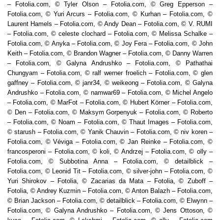
– Fotolia.com, © Tyler Olson – Fotolia.com, © Greg Epperson –
Fotolia.com, © Yuri Arcurs – Fotolia.com, © Kurhan – Fotolia.com, ©
Laurent Hamels – Fotolia.com, © Andy Dean – Fotolia.com, © V. RUMI
– Fotolia.com, © celeste clochard – Fotolia.com, © Melissa Schalke –
Fotolia.com, © Anyka – Fotolia.com, © Joy Fera – Fotolia.com, © John
Keith – Fotolia.com, © Brandon Wagner – Fotolia.com, © Danny Warren
– Fotolia.com, © Galyna Andrushko – Fotolia.com, © Pathathai
Chungyam – Fotolia.com, © ralf werner froelich – Fotolia.com, © glen
gaffney – Fotolia.com, © janr34, © weikeong – Fotolia.com, © Galyna
Andrushko – Fotolia.com, © namwar69 – Fotolia.com, © Michel Angelo
– Fotolia.com, © MarFot – Fotolia.com, © Hubert Körner – Fotolia.com,
© Den – Fotolia.com, © Maksym Gorpenyuk – Fotolia.com, © Roberto
– Fotolia.com, © Noam – Fotolia.com, © Thaut Images – Fotolia.com,
© starush – Fotolia.com, © Yanik Chauvin – Fotolia.com, © niv koren –
Fotolia.com, © Véviga – Fotolia.com, © Jan Reinke – Fotolia.com, ©
francosperoni – Fotolia.com, © koli, © Andrzej – Fotolia.com, © olly –
Fotolia.com, © Subbotina Anna – Fotolia.com, © detailblick –
Fotolia.com, © Leonid Tit – Fotolia.com, © silver-john – Fotolia.com, ©
Yuri Shirokov – Fotolia, © Zacarias da Mata – Fotolia, © Zuboff –
Fotolia, © Andrey Kuzmin – Fotolia.com, © Anton Balazh – Fotolia.com,
© Brian Jackson – Fotolia.com, © detailblick – Fotolia.com, © Elwynn –
Fotolia.com, © Galyna Andrushko – Fotolia.com, © Jens Ottoson, ©