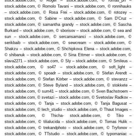
stock.adobe.com, © Roger – stock.adobe.com, © romas_ph –
stock.adobe.com, © Romolo Tavani – stock.adobe.com, © ronnihauks
– stock.adobe.com, © Rosa Frei – stock.adobe.com, © rotozey –
stock.adobe.com, © Sabine – stock.adobe.com, © Sam D’Cruz –
stock.adobe.com, © samantha grandy – stock.adobe.com, © Sascha
Burkard – stock.adobe.com, © sborisov – stock.adobe.com, © sea and
sun – stock.adobe.com, © sercansamanci – stock.adobe.com, ©
serikbaib – stock.adobe.com, © sewcream – stock.adobe.com, ©
Shakzu – stock.adobe.com, © Shchipkova Elena – stock.adobe.com,
© shibanuk – stock.adobe.com, © Sina Ettmer – stock.adobe.com, ©
slava2271 – stock.adobe.com, © Sly – stock.adobe.com, © Smileus –
stock.adobe.com, © so47 – stock.adobe.com, © soft_light –
stock.adobe.com, © spoadr – stock.adobe.com, © Stefan Arendt –
stock.adobe.com, © Stefan Körber – stock.adobe.com, © stevanzz –
stock.adobe.com, © Steve Byland – stock.adobe.com, © stokkete –
stock.adobe.com, © sum41 – stock.adobe.com, © Sven Bachstroem –
stock.adobe.com, © svetazi – stock.adobe.com, © Svetoslav Radkov –
stock.adobe.com, © Tanja – stock.adobe.com, © Tanja Bagusat –
stock.adobe.com, © tech_studio – stock.adobe.com, © Thaut Images –
stock.adobe.com, © Thicha- stock.adobe.com, © Tiko –
stock.adobe.com, © tilialucida – stock.adobe.com, © Tomas Hulik –
stock.adobe.com, © trekandphoto – stock.adobe.com, © Tryfonov –
stock.adobe.com, © TTstudio – stock.adobe.com, © typomaniac –