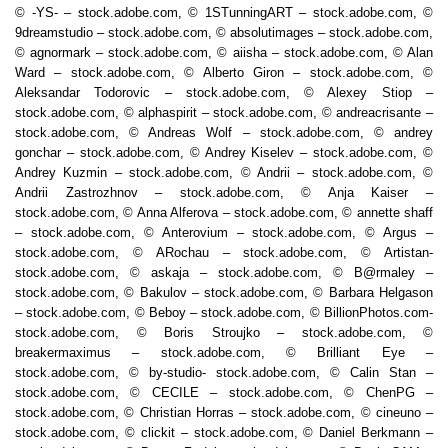
© -YS- – stock.adobe.com, © 1STunningART – stock.adobe.com, ©
9dreamstudio – stock.adobe.com, © absolutimages – stock.adobe.com,
© agnormark – stock.adobe.com, © aiisha – stock.adobe.com, © Alan
Ward – stock.adobe.com, © Alberto Giron – stock.adobe.com, ©
Aleksandar Todorovic – stock.adobe.com, © Alexey Stiop –
stock.adobe.com, © alphaspirit – stock.adobe.com, © andreacrisante –
stock.adobe.com, © Andreas Wolf – stock.adobe.com, © andrey
gonchar – stock.adobe.com, © Andrey Kiselev – stock.adobe.com, ©
Andrey Kuzmin – stock.adobe.com, © Andrii – stock.adobe.com, ©
Andrii Zastrozhnov – stock.adobe.com, © Anja Kaiser –
stock.adobe.com, © Anna Alferova – stock.adobe.com, © annette shaff
– stock.adobe.com, © Anterovium – stock.adobe.com, © Argus –
stock.adobe.com, © ARochau – stock.adobe.com, © Artistan-
stock.adobe.com, © askaja – stock.adobe.com, © B@rmaley –
stock.adobe.com, © Bakulov – stock.adobe.com, © Barbara Helgason
– stock.adobe.com, © Beboy – stock.adobe.com, © BillionPhotos.com-
stock.adobe.com, © Boris Stroujko – stock.adobe.com, ©
breakermaximus – stock.adobe.com, © Brilliant Eye –
stock.adobe.com, © by-studio- stock.adobe.com, © Calin Stan –
stock.adobe.com, © CECILE – stock.adobe.com, © ChenPG –
stock.adobe.com, © Christian Horras – stock.adobe.com, © cineuno –
stock.adobe.com, © clickit – stock.adobe.com, © Daniel Berkmann –