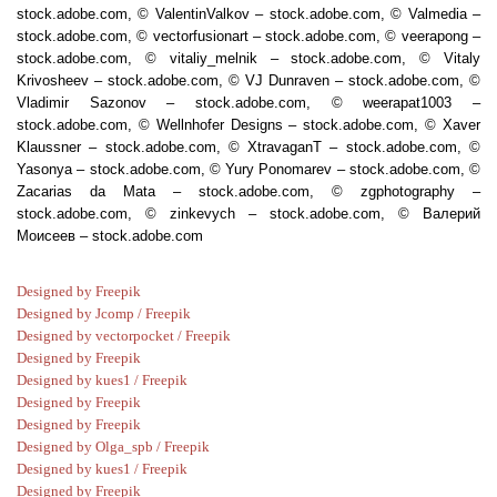
stock.adobe.com, © ValentinValkov – stock.adobe.com, © Valmedia –
stock.adobe.com, © vectorfusionart – stock.adobe.com, © veerapong –
stock.adobe.com, © vitaliy_melnik – stock.adobe.com, © Vitaly
Krivosheev – stock.adobe.com, © VJ Dunraven – stock.adobe.com, ©
Vladimir Sazonov – stock.adobe.com, © weerapat1003 –
stock.adobe.com, © Wellnhofer Designs – stock.adobe.com, © Xaver
Klaussner – stock.adobe.com, © XtravaganT – stock.adobe.com, ©
Yasonya – stock.adobe.com, © Yury Ponomarev – stock.adobe.com, ©
Zacarias da Mata – stock.adobe.com, © zgphotography –
stock.adobe.com, © zinkevych – stock.adobe.com, © Валерий
Моисеев – stock.adobe.com
Designed by Freepik
Designed by Jcomp / Freepik
Designed by vectorpocket / Freepik
Designed by Freepik
Designed by kues1 / Freepik
Designed by Freepik
Designed by Freepik
Designed by Olga_spb / Freepik
Designed by kues1 / Freepik
Designed by Freepik