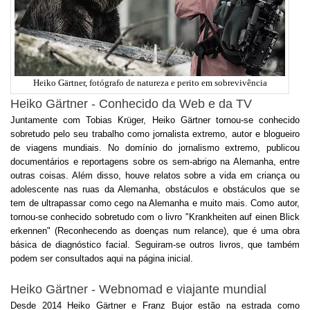
Heiko Gärtner, fotógrafo de natureza e perito em sobrevivência
Heiko Gärtner - Conhecido da Web e da TV
Juntamente com Tobias Krüger, Heiko Gärtner tornou-se conhecido
sobretudo pelo seu trabalho como jornalista extremo, autor e blogueiro
de viagens mundiais. No domínio do jornalismo extremo, publicou
documentários e reportagens sobre os sem-abrigo na Alemanha, entre
outras coisas. Além disso, houve relatos sobre a vida em criança ou
adolescente nas ruas da Alemanha, obstáculos e obstáculos que se
tem de ultrapassar como cego na Alemanha e muito mais. Como autor,
tornou-se conhecido sobretudo com o livro "Krankheiten auf einen Blick
erkennen" (Reconhecendo as doenças num relance), que é uma obra
básica de diagnóstico facial. Seguiram-se outros livros, que também
podem ser consultados aqui na página inicial.
Heiko Gärtner - Webnomad e viajante mundial
Desde 2014 Heiko Gärtner e Franz Bujor estão na estrada como