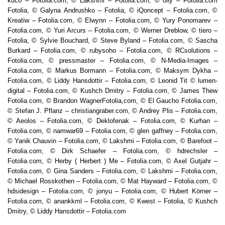
kuco – Fotolia.com, © Lakshmi – Fotolia.com, © olly – Fotolia.com
Fotolia, © Galyna Andrushko – Fotolia, © iQoncept – Fotolia.com, ©
Kreatiw – Fotolia.com, © Elwynn – Fotolia.com, © Yury Ponomarev –
Fotolia.com, © Yuri Arcurs – Fotolia.com, © Werner Dreblow, © tiero –
Fotolia, © Sylvie Bouchard, © Steve Byland – Fotolia.com, © Sascha
Burkard – Fotolia.com, © rubysoho – Fotolia.com, © RCsolutions –
Fotolia.com, © pressmaster – Fotolia.com, © N-Media-Images –
Fotolia.com, © Markus Bormann – Fotolia.com, © Maksym Dykha –
Fotolia.com, © Liddy Hansdottir – Fotolia.com, © Leonid Tit © lumen-
digital – Fotolia.com, © Kushch Dmitry – Fotolia.com, © James Thew
Fotolia.com, © Brandon WagnerFotolia,com, © El Gaucho Fotolia.com,
© Stefan J. Pflanz – christiangraber.com, © Andrey Plis – Fotolia.com,
© Aeolos – Fotolia.com, © Deklofenak – Fotolia.com, © Kurhan –
Fotolia.com, © namwar69 – Fotolia.com, © glen gaffney – Fotolia.com,
© Yanik Chauvin – Fotolia.com, © Lakshmi – Fotolia.com, © Barefoot –
Fotolia.com, © Dirk Schaefer – Fotolia.com, © hdrechsler –
Fotolia.com, © Herby ( Herbert ) Me – Fotolia.com, © Axel Gutjahr –
Fotolia.com, © Gina Sanders – Fotolia.com, © Lakshmi – Fotolia.com,
© Michael Rosskothen – Fotolia.com, © Mat Hayward – Fotolia.com, ©
hdsidesign – Fotolia.com, © jonyu – Fotolia.com, © Hubert Körner –
Fotolia.com, © anankkml – Fotolia.com, © Kwest – Fotolia, © Kushch
Dmitry, © Liddy Hansdottir – Fotolia.com