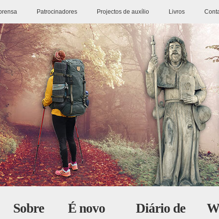
prensa
Patrocinadores
Projectos de auxílio
Livros
Cont
Sobre
É novo
Diário de
W