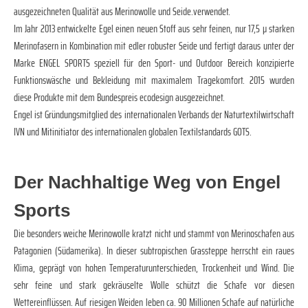
ausgezeichneten Qualität aus Merinowolle und Seide.verwendet.
Im Jahr 2013 entwickelte Egel einen neuen Stoff aus sehr feinen, nur 17,5 µ starken
Merinofasern in Kombination mit edler robuster Seide und fertigt daraus unter der
Marke ENGEL SPORTS speziell für den Sport- und Outdoor Bereich konzipierte
Funktionswäsche und Bekleidung mit maximalem Tragekomfort. 2015 wurden
diese Produkte mit dem Bundespreis ecodesign ausgezeichnet.
Engel ist Gründungsmitglied des internationalen Verbands der Naturtextilwirtschaft
IVN und Mitinitiator des internationalen globalen Textilstandards GOTS.
Der Nachhaltige Weg von Engel
Sports
Die besonders weiche Merinowolle kratzt nicht und stammt von Merinoschafen aus
Patagonien (Südamerika). In dieser subtropischen Grassteppe herrscht ein raues
Klima, geprägt von hohen Temperaturunterschieden, Trockenheit und Wind. Die
sehr feine und stark gekräuselte Wolle schützt die Schafe vor diesen
Wettereinflüssen. Auf riesigen Weiden leben ca. 90 Millionen Schafe auf natürliche