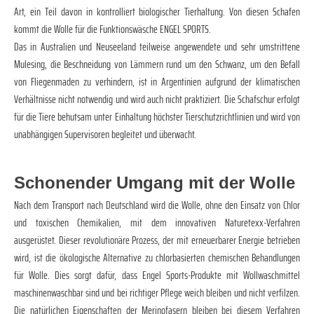
Art, ein Teil davon in kontrolliert biologischer Tierhaltung. Von diesen Schafen
kommt die Wolle für die Funktionswäsche ENGEL SPORTS.
Das in Australien und Neuseeland teilweise angewendete und sehr umstrittene
Mulesing, die Beschneidung von Lämmern rund um den Schwanz, um den Befall
von Fliegenmaden zu verhindern, ist in Argentinien aufgrund der klimatischen
Verhältnisse nicht notwendig und wird auch nicht praktiziert. Die Schafschur erfolgt
für die Tiere behutsam unter Einhaltung höchster Tierschutzrichtlinien und wird von
unabhängigen Supervisoren begleitet und überwacht.
Schonender Umgang mit der Wolle
Nach dem Transport nach Deutschland wird die Wolle, ohne den Einsatz von Chlor
und toxischen Chemikalien, mit dem innovativen Naturetexx-Verfahren
ausgerüstet. Dieser revolutionäre Prozess, der mit erneuerbarer Energie betrieben
wird, ist die ökologische Alternative zu chlorbasierten chemischen Behandlungen
für Wolle. Dies sorgt dafür, dass Engel Sports-Produkte mit Wollwaschmittel
maschinenwaschbar sind und bei richtiger Pflege weich bleiben und nicht verfilzen.
Die natürlichen Eigenschaften der Merinofasern bleiben bei diesem Verfahren