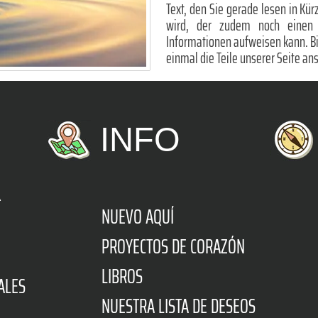
Text, den Sie gerade lesen in Kü
wird, der zudem noch einen e
Informationen aufweisen kann. Bis 
einmal die Teile unserer Seite ans
INFO
A
NUEVO AQUÍ
PROYECTOS DE CORAZÓN
LIBROS
ALES
NUESTRA LISTA DE DESEOS