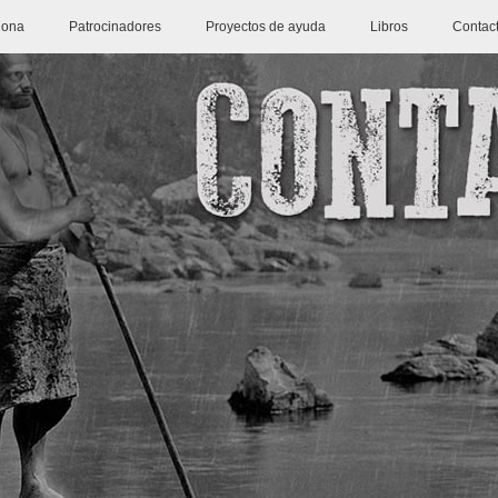
iona
Patrocinadores
Proyectos de ayuda
Libros
Contac