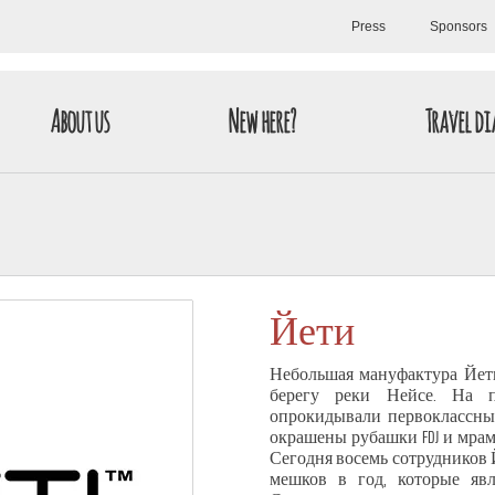
Press
Sponsors
About us
New here?
Travel di
Йети
Небольшая мануфактура Йети
берегу реки Нейсе. На п
опрокидывали первоклассные
окрашены рубашки FDJ и мрам
Сегодня восемь сотрудников 
мешков в год, которые яв