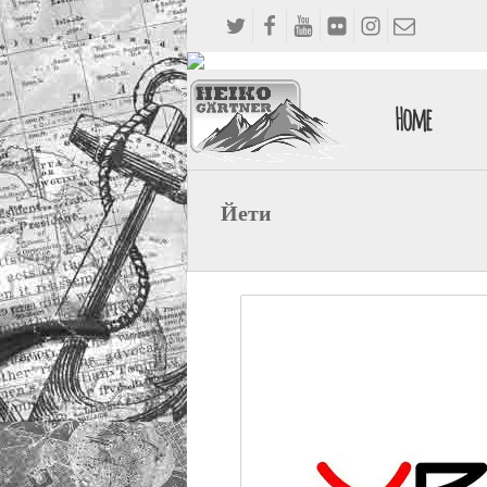
Home
Йети