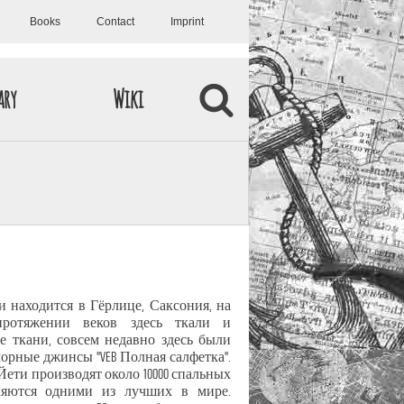
Books
Contact
Imprint
ary
Wiki
 находится в Гёрлице, Саксония, на
ротяжении веков здесь ткали и
 ткани, совсем недавно здесь были
орные джинсы "VEB Полная салфетка".
Йети производят около 10000 спальных
ляются одними из лучших в мире.