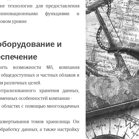
ие технологии для предоставления
инновационными функциями и
овом уровне.
оборудование и
еспечение
лить возможности NAS, компания
 общедоступных и частных облаков в
я различных целей.
рализованного хранения данных,
рменных особенностей компании -
х областях с помощью многозадачных
 развертывания томов хранилища. Он
обработку данных, а также настройку