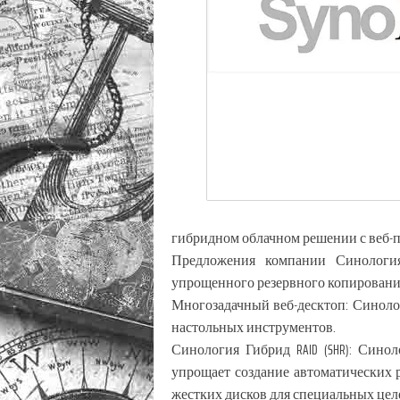
гибридном облачном решении с веб-п
Предложения компании Синологи
упрощенного резервного копировани
Многозадачный веб-десктоп: Синоло
настольных инструментов.
Синология Гибрид RAID (SHR): Сино
упрощает создание автоматических р
жестких дисков для специальных цел