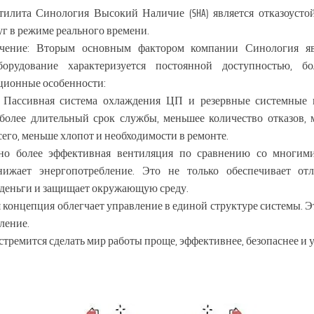
тилита Синология Высокий Наличие (SHA) является отказоуст
уг в режиме реального времени.
ечение: Вторым основным фактором компании Синология явл
борудование характеризуется постоянной доступностью,
ционные особенности:
: Пассивная система охлаждения ЦП и резервные системные
 более длительный срок службы, меньшее количество отказов, 
его, меньше хлопот и необходимости в ремонте.
ьно более эффективная вентиляция по сравнению со многим
ижает энергопотребление. Это не только обеспечивает отли
 деньги и защищает окружающую среду.
онцепция облегчает управление в единой структуре системы. Это
ление.
тремится сделать мир работы проще, эффективнее, безопаснее и 