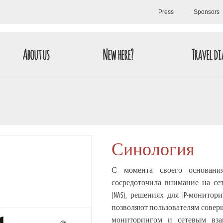
Press
Sponsors
About us
New here?
Travel di
Синология
С момента своего основани
сосредоточила внимание на се
(NAS), решениях для IP-монитор
позволяют пользователям совер
мониторингом и сетевым вза