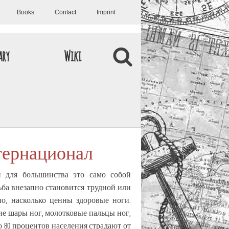
Books
Contact
Imprint
ary
Wiki
тернационал
и для большинства это само собой
ьба внезапно становится трудной или
но, насколько ценны здоровые ноги.
ие шары ног, молотковые пальцы ног,
о 80 процентов населения страдают от