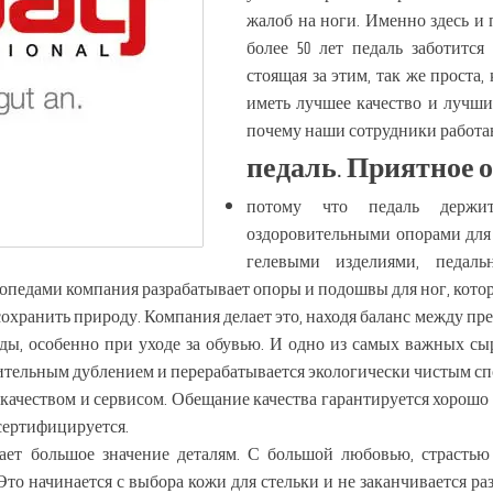
жалоб на ноги. Именно здесь и поя
более 50 лет педаль заботится
стоящая за этим, так же проста
иметь лучшее качество и лучши
почему наши сотрудники работа
педаль. Приятное 
потому что педаль держ
оздоровительными опорами для
гелевыми изделиями, педал
опедами компания разрабатывает опоры и подошвы для ног, кото
сохранить природу. Компания делает это, находя баланс между
ы, особенно при уходе за обувью. И одно из самых важных сы
стительным дублением и перерабатывается экологически чистым сп
качеством и сервисом. Обещание качества гарантируется хорошо
сертифицируется.
ает большое значение деталям. С большой любовью, страсть
то начинается с выбора кожи для стельки и не заканчивается ра