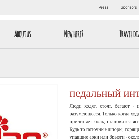
Press
Sponsors
About us
New here?
Travel di
педальный ин
Люди ходят, стоят, бегают - 
разумеющееся. Только когда ход
причиняет боль, становится яс
Будь то пяточные шпоры, горящ
упавшие арки или брызги - окол