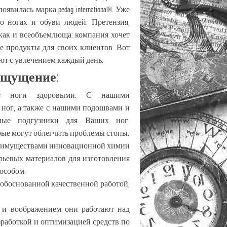
вилась марка pedag international®. Уже
 о ногах и обуви людей. Претензия,
, как и всеобъемлюща: компания хочет
е продукты для своих клиентов. Вот
ют с увлечением каждый день.
ощущение:
ит ноги здоровыми. С нашими
 ног, а также с нашими подошвами и
ьные подгузники для Ваших ног.
рые могут облегчить проблемы стопы.
 преимуществами инновационной химии
рьевых материалов для изготовления
особом.
 обоснованной качественной работой,
ю и воображением они работают над
зработкой и оптимизацией средств по