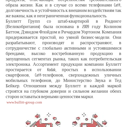
образа жизни. Как и в случае со всеми телефонами Cat®,
долговечность и устойчивость к внешним воздействиям так
же важны, как и неограниченная функциональность.
Буллитт Групп со штаб-квартирой в Ридинге
(Великобритания) была основана в 2009 году Колином
Баттом, Дэвидом Флойдом и Ричардом Уортоном. Компания
придерживается простой, но умной бизнес-модели. Они
разрабатывают, производят и распространяют, в
сотрудничестве с глобально активными и устоявшимися
брендами, высоко востребованную продукцию в
запущенных сегментах рынка, таких как потребительская
электроника. Ассортимент продукции компании Буллитт
простирается от Kodak, простых в использовании
смартфонов, Cat®-телефонов, сверхнадежных уличных
мобильных телефонов, до Министерство Звука и Тед
Бейкер. Отношения между Буллитт и каждой маркой
строятся на глубоком доверии и сильном желании обеих
сторон оставаться верными ценностям марки.
www.bullitt-group.com