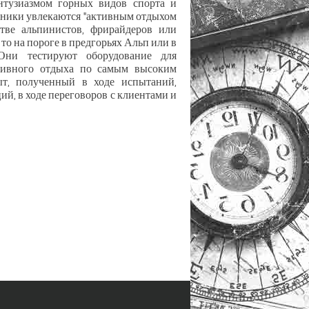
нтузиазмом горных видов спорта и
дники увлекаются "активным отдыхом
стве альпинистов, фрирайдеров или
 то на пороге в предгорьях Альп или в
 Они тестируют оборудование для
тивного отдыха по самым высоким
ыт, полученный в ходе испытаний,
ий, в ходе переговоров с клиентами и