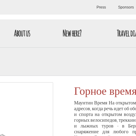
Press
Sponsors
About us
New here?
Travel di
Горное врем
Маунтин Время На открытом 
адресов, когда речь идет об 
и спорта на открытом возду
горных велосипедов, треккин
и лыжных туров - в Берг
снаряжение для любого п