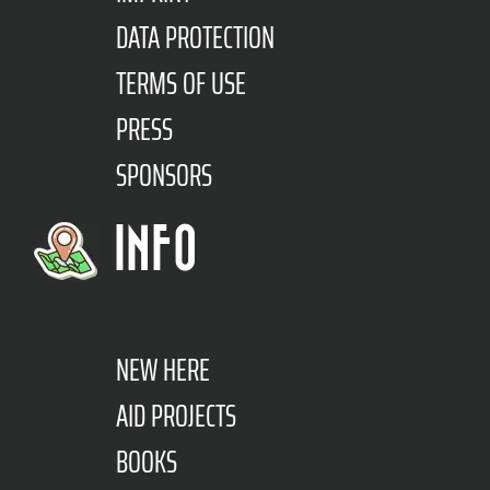
DATA PROTECTION
TERMS OF USE
PRESS
SPONSORS
INFO
NEW HERE
AID PROJECTS
BOOKS