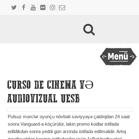
CURSO DE CINEMA VƏ
AUDIOVIZUAL UESB
Pulsuz mərclər oyunçu növbəti səviyyəyə çatdıqdan 24 saat
sonra Vanguard-a köçürülür, lakin promo kodlar istifadə
edildikdən sonra yeddi gün ərzində istifadə edilməlidir. Artıq
qeydiyyatdan keçmiş istifadəçilər üçün 1xBet hədiyyələri