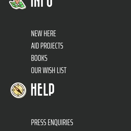
INFO
NEW HERE
AID PROJECTS
BOOKS
OUR WISH LIST
HELP
PRESS ENQUIRIES