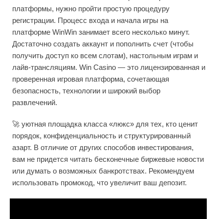
платформы, нужно пройти простую процедуру
регистрации. Процесс входа и начала игры на
платформе WinWin занимает всего несколько минут.
Достаточно создать аккаунт и пополнить счет (чтобы
получить доступ ко всем слотам), настольным играм и
лайв-трансляциям. Win Casino — это лицензированная и
проверенная игровая платформа, сочетающая
безопасность, технологии и широкий выбор
развлечений.
🚀 уютная площадка класса «люкс» для тех, кто ценит
порядок, конфиденциальность и структурированный
азарт. В отличие от других способов инвестирования,
вам не придется читать бесконечные биржевые новости
или думать о возможных банкротствах. Рекомендуем
использовать промокод, что увеличит ваш депозит.