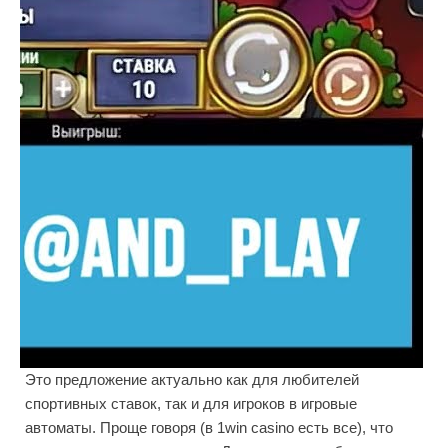
Это предложение актуально как для любителей
спортивных ставок, так и для игроков в игровые
автоматы. Проще говоря (в 1win casino есть все), что