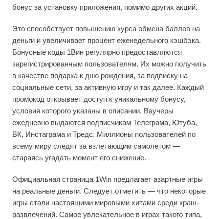
бонус за установку приложения, помимо других акций.
Это способствует повышению курса обмена баллов на
деньги и увеличивает процент еженедельного кэшбэка.
Бонусные коды 1Вин регулярно предоставляются
зарегистрированным пользователям. Их можно получить
в качестве подарка к дню рождения, за подписку на
социальные сети, за активную игру и так далее. Каждый
промокод открывает доступ к уникальному бонусу,
условия которого указаны в описании. Ваучеры
ежедневно выдаются подписчикам Телеграма, Ютуба,
ВК, Инстаграма и Тредс. Миллионы пользователей по
всему миру следят за взлетающим самолетом —
стараясь угадать момент его снижение.
Официальная страница 1Win предлагает азартные игры
на реальные деньги. Следует отметить — что некоторые
игры стали настоящими мировыми хитами среди краш-
развлечений. Самое увлекательное в играх такого типа,