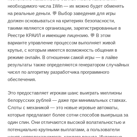
необходимого числа 1Win — их можно будет обменять
на реальные деньги. 💬 Выбор заведения для игры
должен основываться на критериях безопасности,
такими являются организации, зарегистрированные в
Реестре КРАИЛ и имеющие лицензию. 💬 В этом
варианте управление процессом выполняет живой
крупье, с которым имеется возможность общения в
режиме онлайн.
В отношении самой игры — в лайве
результаты также определяются генератором случайных
чисел по алгоритму разработчика программного
обеспечения.
Это предоставляет игрокам шанс выиграть миллионы
белорусских рублей — даже при минимальных ставках.
Слоты с механикой — это новые игровые автоматы,
которые предлагают более сотни способов выигрыша за
один спин. Они отличаются высокой волатильностью и
потенциально крупными выплатами, а пользователи
ценят непредсказуемость каждого раунда. Интересно,