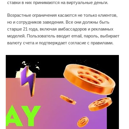
ставки в них принимаются на виртуальные деньги.
Возрастные ограничения касаются не только клиентов,
но и сотрудников заведения. Все они должны быть
старше 21 года, включая амбассадоров и рекламных
моделей. Пользователь вводит email, пароль, выбирает
валюту счета и подтверждает согласие с правилами.